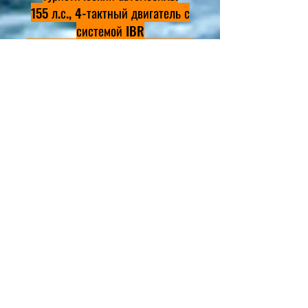
155 л.с., 4-тактный двигатель с
системой IBR
Разрешено буксировать надувные
круги или лыжников.
Тарифы такие же, как у TRIXX.
Coordinate with friends
and family to get longer
term discount pricing!
We specialize in long term
rentals.
CALL or TEXT
320-200-0300
or email
rentsleds@yahoo.com
Booked by 24 hour day, multi-day discounts.
SEADOO TRIXX DELIVERY MAY BE AVAILABLE .
All rentals are arranged by BOOKING/APPOINTMENT,
(no walk-ins), thank you.
3 Day Minimum on Fishing Boat, 2 day minimum
preferred on Seadoos weekends & holidays
Click HERE for link to Minnesota watercraft
operators permit exam if needed!