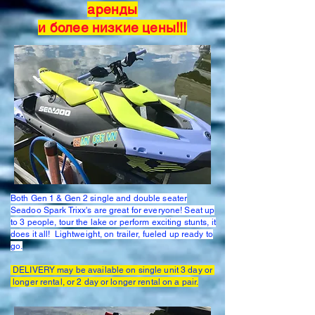
аренды
и более низкие цены!!!
Both Gen 1 & Gen 2 single and double seater
Seadoo Spark Trixx's are great for everyone! Seat up
to 3 people, tour the lake or perform exciting stunts, it
does it all!
Lightweight, on trailer, fueled up ready to
go.
DELIVERY may be available on single unit 3 day or
longer rental, or 2 day or longer rental on a pair.