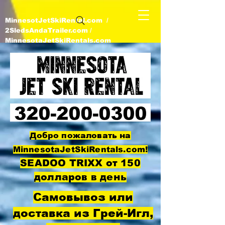
MinnesotJetSkiRental.com /
2SledsAndaTrailer.com /
MinnesotaJetSkiRentals.com
Добро пожаловать на
MinnesotaJetSkiRentals.com!
SEADOO TRIXX от 150
долларов в день
Самовывоз или
доставка из Грей-Игл,