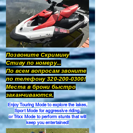
Позвоните Скримину
Стиву по номеру...
По всем вопросам звоните
по телефону
320-200-0300
!
Места в брони быстро
заканчиваются.
Enjoy Touring Mode to explore the lakes,
Sport Mode for aggressive riding,
or Trixx Mode to perform stunts that will
keep you entertained!